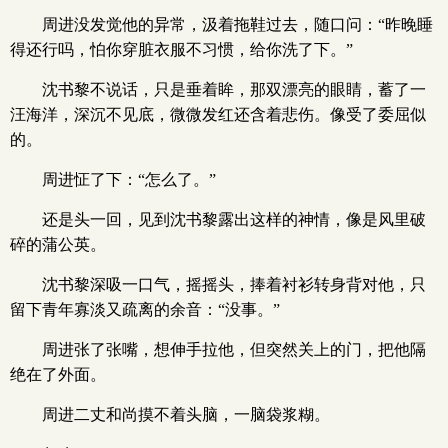
周进没发觉他的异常，汲着拖鞋过去，随口问：“昨晚睡
得还行吗，怕你穿脏衣服不习惯，给你洗了下。”
沈书黎不说话，只是垂着眸，那双漂亮的眼睛，蓄了一
汪海洋，深沉不见底，微微发红还含着悲伤。像受了委屈似
的。
周进怔了下：“怎么了。”
还是头一回，见到沈书黎露出这样的神情，像是风里破
碎的蒲公英。
沈书黎深吸一口气，摇摇头，捧着衬衫转身背对他，只
留下青年寡淡又疏离的余音：“没事。”
周进张了张嘴，想伸手拉他，但突然关上的门，把他隔
绝在了外面。
周进二丈和尚摸不着头脑，一脑袋浆糊。