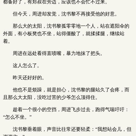
都备好了，有郑叔在旁边，应该也不会忙不过来。
但今天，周进却发觉，沈书黎不再接受他的好意。
那么大的太阳，沈书黎孤零零地一个人，站在遮阳伞的
外面，有小板凳也不坐，站得僵酸了，就揉揉腿，继续站
着。
周进在远处看得直啧嘴，暴力地抹了把头。
这人怎么了。
昨天还好好的。
他也不是烦躁，就是担心，沈书黎的腿站久了会疼，而
且那么大太阳，没吃过苦的少爷怎么顶得住。
趁着一个很小的空挡，周进飞步过去，跑得气喘吁吁：
“怎么不坐。”
沈书黎垂着眼，声音比往常还要轻柔：“我想站会儿，但