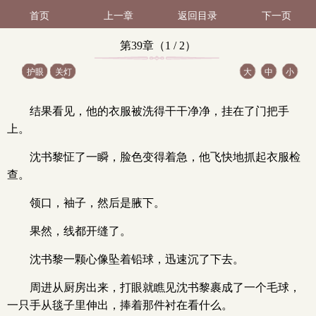
首页
上一章
返回目录
下一页
第39章（1 / 2）
护眼
关灯
大
中
小
结果看见，他的衣服被洗得干干净净，挂在了门把手
上。
沈书黎怔了一瞬，脸色变得着急，他飞快地抓起衣服检
查。
领口，袖子，然后是腋下。
果然，线都开缝了。
沈书黎一颗心像坠着铅球，迅速沉了下去。
周进从厨房出来，打眼就瞧见沈书黎裹成了一个毛球，
一只手从毯子里伸出，捧着那件衬在看什么。