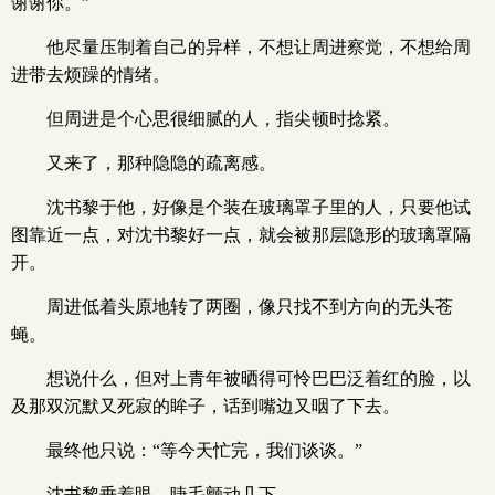
谢谢你。”
他尽量压制着自己的异样，不想让周进察觉，不想给周
进带去烦躁的情绪。
但周进是个心思很细腻的人，指尖顿时捻紧。
又来了，那种隐隐的疏离感。
沈书黎于他，好像是个装在玻璃罩子里的人，只要他试
图靠近一点，对沈书黎好一点，就会被那层隐形的玻璃罩隔
开。
周进低着头原地转了两圈，像只找不到方向的无头苍
蝇。
想说什么，但对上青年被晒得可怜巴巴泛着红的脸，以
及那双沉默又死寂的眸子，话到嘴边又咽了下去。
最终他只说：“等今天忙完，我们谈谈。”
沈书黎垂着眼，睫毛颤动几下。