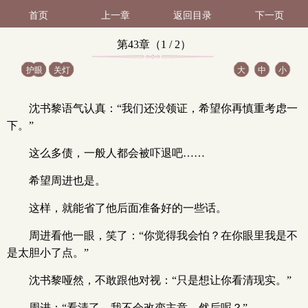
首页
上一章
返回目录
下一页
第43章（1 / 2）
护眼
关灯
大
中
小
沈书黎语气认真：“我们还没领证，希望你再慎重考虑一
下。”
这么多债，一般人都会被吓退吧……
希望周进也是。
这样，就能省了他后面准备好的一些话。
周进看他一眼，笑了：“你觉得我会怕？在你眼里我是不
是太胆小了点。”
沈书黎哑然，不敢跟他对视：“只是想让你看清现实。”
周进：“看清了。我不会改变主意。然后呢？”