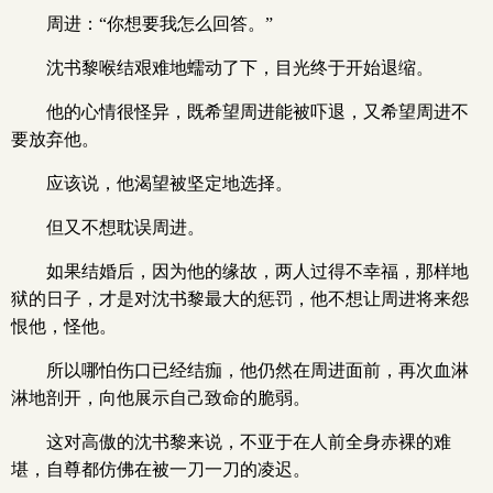
周进：“你想要我怎么回答。”
沈书黎喉结艰难地蠕动了下，目光终于开始退缩。
他的心情很怪异，既希望周进能被吓退，又希望周进不
要放弃他。
应该说，他渴望被坚定地选择。
但又不想耽误周进。
如果结婚后，因为他的缘故，两人过得不幸福，那样地
狱的日子，才是对沈书黎最大的惩罚，他不想让周进将来怨
恨他，怪他。
所以哪怕伤口已经结痂，他仍然在周进面前，再次血淋
淋地剖开，向他展示自己致命的脆弱。
这对高傲的沈书黎来说，不亚于在人前全身赤裸的难
堪，自尊都仿佛在被一刀一刀的凌迟。