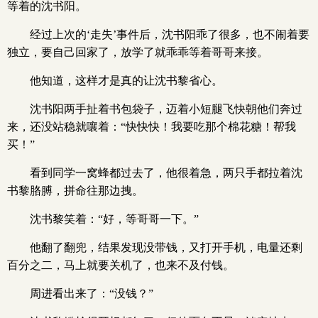
等着的沈书阳。
经过上次的‘走失’事件后，沈书阳乖了很多，也不闹着要
独立，要自己回家了，放学了就乖乖等着哥哥来接。
他知道，这样才是真的让沈书黎省心。
沈书阳两手扯着书包袋子，迈着小短腿飞快朝他们奔过
来，还没站稳就嚷着：“快快快！我要吃那个棉花糖！帮我
买！”
看到同学一窝蜂都过去了，他很着急，两只手都拉着沈
书黎胳膊，拼命往那边拽。
沈书黎笑着：“好，等哥哥一下。”
他翻了翻兜，结果发现没带钱，又打开手机，电量还剩
百分之二，马上就要关机了，也来不及付钱。
周进看出来了：“没钱？”