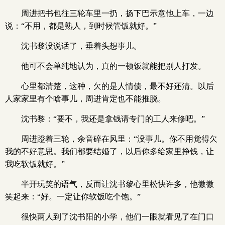
周进把书包往三轮车里一扔，扬下巴示意他上车，一边
说：“不用，都是熟人，到时候管饭就好。”
沈书黎没说话了，垂着头想事儿。
他可不会单纯地认为，真的一顿饭就能把别人打发。
心里都清楚，这种，欠的是人情债，最不好还清。以后
人家家里有个啥事儿，周进肯定也不能推脱。
沈书黎：“要不，我还是拿钱请专门的工人来修吧。”
周进蹬着三轮，余音碎在风里：“没事儿。你不用觉得欠
我的不好意思。我们都要结婚了，以后你多给家里挣钱，让
我吃软饭就好。”
半开玩笑的语气，反而让沈书黎心里松快许多，他微微
笑起来：“好。一定让你软饭吃个饱。”
很快两人到了沈书阳的小学，他们一眼就看见了在门口