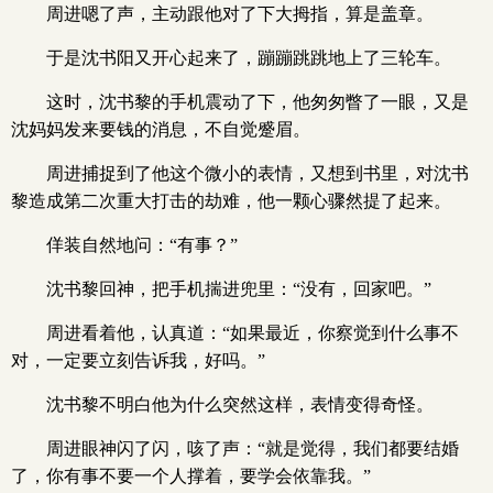
周进嗯了声，主动跟他对了下大拇指，算是盖章。
于是沈书阳又开心起来了，蹦蹦跳跳地上了三轮车。
这时，沈书黎的手机震动了下，他匆匆瞥了一眼，又是
沈妈妈发来要钱的消息，不自觉蹙眉。
周进捕捉到了他这个微小的表情，又想到书里，对沈书
黎造成第二次重大打击的劫难，他一颗心骤然提了起来。
佯装自然地问：“有事？”
沈书黎回神，把手机揣进兜里：“没有，回家吧。”
周进看着他，认真道：“如果最近，你察觉到什么事不
对，一定要立刻告诉我，好吗。”
沈书黎不明白他为什么突然这样，表情变得奇怪。
周进眼神闪了闪，咳了声：“就是觉得，我们都要结婚
了，你有事不要一个人撑着，要学会依靠我。”