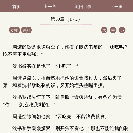
首页
上一章
返回目录
下一页
第50章（1 / 2）
护眼
关灯
大
中
小
周进的饭盒很快就空了，他看了眼沈书黎的：“还吃吗？
吃不完不用勉强。”
沈书黎实在是饱了：“不吃了。”
周进点点头，很自然地把他的饭盒接过去，然后夹了
菜，和着沈书黎吃剩的饭，又开始埋头往嘴里扒。
沈书黎起先怔了下，随后脸上缓缓烧红，有些难为情：
“你……怎么吃我剩的。”
周进空隙间朝他笑：“要吃完，不能浪费粮食。”
沈书黎手缓缓攥紧，别开头不看他：“那也不能吃我的剩