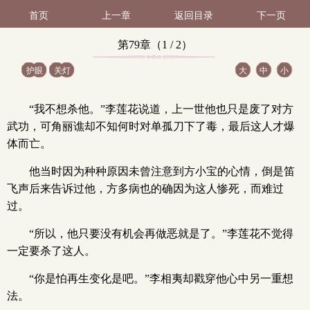
首页
上一章
返回目录
下一页
第79章（1 / 2）
护眼
关灯
大
中
小
“我不想杀他。”李莲花说道，上一世他也只是废了对方
武功，可角丽谯却不知何时对单孤刀下了毒，最后这人才爆
体而亡。
他当时因为种种原因未曾注意到方小宝的心情，倒是笛
飞声后来告诉过他，方多病也的确因为这人惨死，而难过
过。
“所以，他只要没有机会再做恶就是了。”李莲花不觉得
一定要杀了这人。
“你是怕再生变化是吧。”李相夷却戳穿他心中另一重想
法。