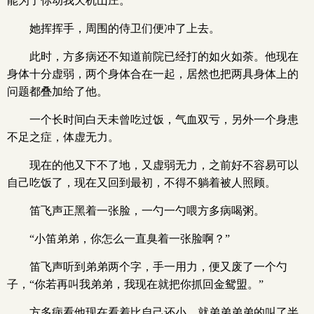
能为了你动我天机山庄。”
她挥挥手，周围的侍卫们便冲了上去。
此时，方多病还不知道前院已经打的如火如荼。他现在
身体十分虚弱，两个身体合在一起，居然也把两具身体上的
问题都叠加给了他。
一个长时间白天未曾吃过饭，气血双亏，另外一个身患
不足之症，体虚无力。
现在的他又下不了地，又虚弱无力，之前好不容易可以
自己吃饭了，现在又回到最初，不得不躺着被人照顾。
笛飞声正黑着一张脸，一勺一勺喂方多病喝粥。
“小笛弟弟，你怎么一直臭着一张脸啊？”
笛飞声听到弟弟两个字，手一用力，便又废了一个勺
子，“你若再叫我弟弟，我现在就把你抓回金鸳盟。”
方多病看他现在看着比自己还小，就弟弟弟弟的叫了半