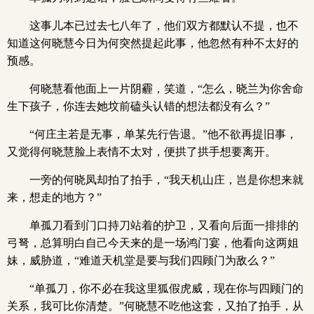
这事儿本已过去七八年了，他们双方都默认不提，也不
知道这何晓慧今日为何突然提起此事，他忽然有种不太好的
预感。
何晓慧看他面上一片阴霾，笑道，“怎么，晓兰为你舍命
生下孩子，你连去她坟前磕头认错的想法都没有么？”
“何庄主若是无事，单某先行告退。”他不欲再提旧事，
又觉得何晓慧脸上表情不太对，便拱了拱手想要离开。
一旁的何晓凤却拍了拍手，“我天机山庄，岂是你想来就
来，想走的地方？”
单孤刀看到门口持刀站着的护卫，又看向后面一排排的
弓弩，总算明白自己今天来的是一场鸿门宴，他看向这两姐
妹，威胁道，“难道天机堂是要与我们四顾门为敌么？”
“单孤刀，你不必在我这里狐假虎威，现在你与四顾门的
关系，我可比你清楚。”何晓慧不吃他这套，又拍了拍手，从