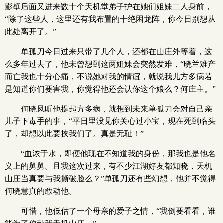
影壁后面又进来数十个天机堂弟子护在她们姐妹二人身前，
“除了这些人，这里还有我布置的十绝困龙阵，你今日别想从
此处离开了。”
单孤刀今日过来只带了几个人，还都在山庄外等着，这
么多年过去了，他未曾想到这两姐妹会突然发难，“晓兰难产
而亡我也十分心痛，不说她对我的情谊，就说我儿方多病若
是知道你们要害我，你觉得他还会认你这个娘么？何庄主。”
何晓凤听他提起方多病，就想到未来单孤刀会对自己亲
儿子下毒手的事，“平日里没见你关心过小宝，现在死到临头
了，却想以此要挟我们了。真是无耻！”
“血浓于水，即便他现在不知道我的身份，那我也是他名
义上的舅舅。且我这次过来，有不少江湖好友都知晓，天机
山庄当真要与我撕破脸么？”单孤刀还有些幻想，他并不觉得
何晓慧真的敢动他。
可惜，他低估了一个母亲的爱子之情，“我倒要看看，谁