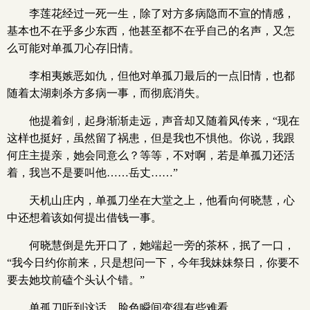
李莲花经过一死一生，除了对方多病隐而不宣的情感，
基本也不在乎多少东西，他甚至都不在乎自己的名声，又怎
么可能对单孤刀心存旧情。
李相夷嫉恶如仇，但他对单孤刀最后的一点旧情，也都
随着太湖刺杀方多病一事，而彻底消失。
他提着剑，起身渐渐走远，声音却又随着风传来，“现在
这样也挺好，虽然留了祸患，但是我也不惧他。你说，我跟
何庄主提亲，她会同意么？等等，不对啊，若是单孤刀还活
着，我岂不是要叫他……岳丈……”
天机山庄内，单孤刀坐在大堂之上，他看向何晓慧，心
中还想着该如何提出借钱一事。
何晓慧倒是先开口了，她端起一旁的茶杯，抿了一口，
“我今日约你前来，只是想问一下，今年我妹妹祭日，你要不
要去她坟前磕个头认个错。”
单孤刀听到这话，脸色瞬间变得有些难看。