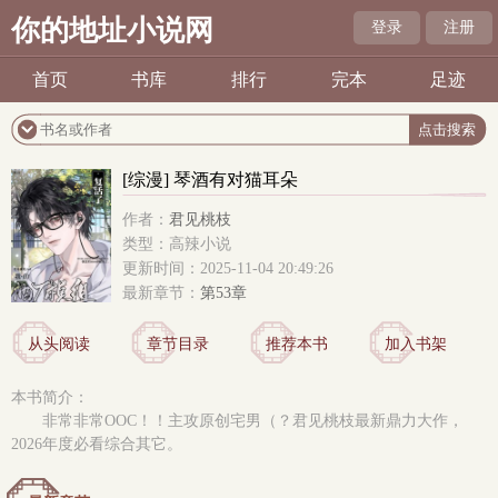
你的地址小说网
登录
注册
首页
书库
排行
完本
足迹
[综漫] 琴酒有对猫耳朵
作者：
君见桃枝
类型：高辣小说
更新时间：2025-11-04 20:49:26
最新章节：
第53章
从头阅读
章节目录
推荐本书
加入书架
本书简介：
非常非常OOC！！主攻原创宅男（？君见桃枝最新鼎力大作，
2026年度必看综合其它。