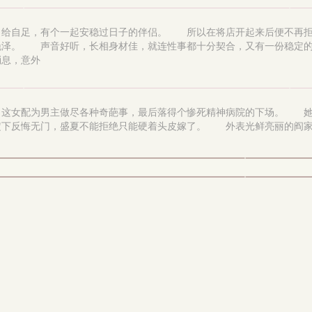
自给自足，有个一起安稳过日子的伴侣。 所以在将店开起来后便不再
晚泽。 声音好听，长相身材佳，就连性事都十分契合，又有一份稳定
消息，意外
这女配为男主做尽各种奇葩事，最后落得个惨死精神病院的下场。 她
下反悔无门，盛夏不能拒绝只能硬着头皮嫁了。 外表光鲜亮丽的阎家