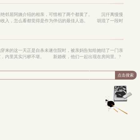
拒绝邻居阿姨介绍的相亲，可惜相了两个都黄了。 沉仟离慢慢
的收入，怎么看都觉得是作为伴侣的最佳人选。 胡混了一段时
穿来的这一天正是自杀未遂住院时，被亲妈告知给她结了一门亲
，内里其实污秽不堪。 新婚夜，他们一起出现在房间里。?