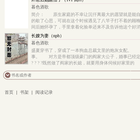
暮色酒歌
简介： 原生家庭的不幸让沉仟离最大的愿望就是能
的歇了心思，可就在这个时候遇见了八竿子打不着的顾
间后她怀孕了，手里拿着化验单还来不及告诉他这个好
长嫂为妻（nph）
暮色酒歌
盛夏穿书了，穿成了一本狗血总裁文里的炮灰女配。 
事。 对方是帝都顶级豪门的阎家大公子，婚事已经定
? ? ? ?既然做了阎家的长媳，就要用身体伺候好家里的
首页
|
书架
|
阅读记录