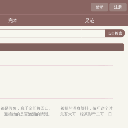
登录
注册
完本
足迹
切都是假象，真千金即将回归。 被操的浑身颤抖，偏巧这个时
。 迎接她的是更汹涌的情潮。 鬼畜大哥，绿茶影帝二哥，日