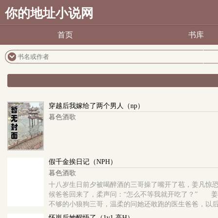
你的地址小说网
首页
书库
穿越后我嫁给了两个男人（np）
暮色酒歌
假千金挨日记（NPH）
暮色酒歌
十八岁生日前夕被喝醉酒的三哥操了嘴开了苞，姜凡惊
候爸爸回来了，柔声问：“怎么不等我就开吃了？” 
不够的小狼狗三哥，温柔的问她还敢跑的医生爸爸，以
怀崽后她醒悟了（1v1 高H）