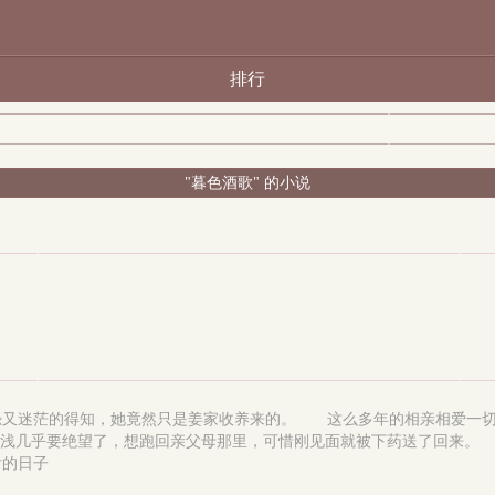
排行
"暮色酒歌" 的小说
恐又迷茫的得知，她竟然只是姜家收养来的。 这么多年的相亲相爱一
姜浅几乎要绝望了，想跑回亲父母那里，可惜刚见面就被下药送了回来
后的日子